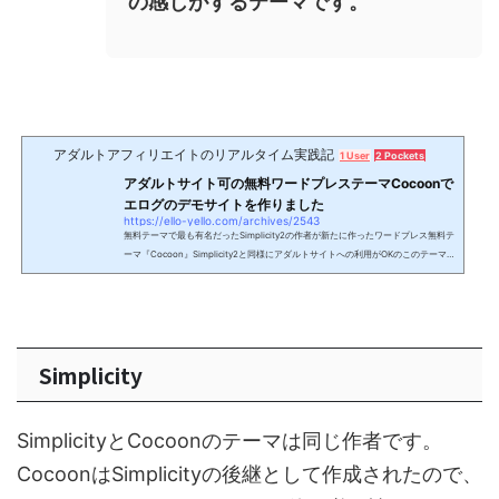
の感じがするテーマです。
アダルトアフィリエイトのリアルタイム実践記
1 User
2 Pockets
アダルトサイト可の無料ワードプレステーマCocoonで
エログのデモサイトを作りました
https://ello-yello.com/archives/2543
無料テーマで最も有名だったSimplicity2の作者が新たに作ったワードプレス無料テ
ーマ『Cocoon』Simplicity2と同様にアダルトサイトへの利用がOKのこのテーマ
でエログのデモサイトを作ってみました。 多くのアダルトサイトで使われたSimpli
city2という無料テーマですが、あの作者がまったく新しく作り上げたテーマがCoc
oonです。もうすでに多くのブログ運営者が使用していて、公式ページのフォーラ
ムでも活発な意見が飛び交っています。おそらく、日本で一番有名で多く使われて
いる無料テーマではないでしょうか？ 多くの人が...
Simplicity
SimplicityとCocoonのテーマは同じ作者です。
CocoonはSimplicityの後継として作成されたので、