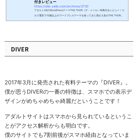
付きレビュー
https://ello-yello.com/archives/3730
アダルトOKのWordPressテーマTHE THOR（ザ・トール）特典付きレビュー！エ
ログ運営で10個以上のワードプレステーマを使ってきた僕が人気のTHE THOR
（ザ・トール）を実際に使ってみて良かった点、悪かった点、を忖度なしで評価し
ます。そして、僕からの購入特典として、アダルトアフィリエイト実践者には最適
の豪華特典を用意したので是非、ご検討ください。特に、このような方には最適の
内容となっているので最後まで御覧ください！ ・初めてアダルトアフィリエイト
をやろう！と決意した・無料テーマから有料テーマに乗り換える・...
DIVER
2017年3月に発売された有料テーマの『DIVER』。
僕が思うDIVERの一番の特徴は、スマホでの表示デ
ザインがめちゃめちゃ綺麗だということです！
アダルトサイトはスマホから見られているというこ
とがアクセス解析からも明白です。
僕のサイトでも7割前後がスマホ経由となっていま