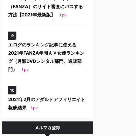
（FANZA）のサイト審査にパスする
方法【2021年最新版】
1
pv
エログのランキング記事に使える
2021年FANZA年間ＡＶ女優ランキン
グ（月額DVDレンタル部門、通販部
門）
1
pv
2021年2月のアダルトアフィリエイト
報酬結果
1
pv
メルマガ登録