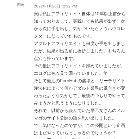
四角
2022年1月26日 12:22 PM
実は私はアフィリエイト自体は10年以上前から
知っておりまして、実践しても結果が出ず、次
から次に手を出し、気がついたらノウハウコレ
クターになっていたものです。
アダルトアフィリエイトも何度か手を出しまし
たが、結果が出る前に挫折しました。もちろん
点穴も持っています。
その後はアフィリエイトを諦めていましたが、
エログは色々見て回っていました。笑
そして最近のPornHubの崩壊と、リーチサイト
違法化によって何かアダルト業界の風向きが変
わったような気がして、最後のつもりでやって
みようかと思うようになりました。
それで、以前から読んでいた早乙女さんのメル
マガのサイト公開の話を思い出しました。
で、気になったのですが、この公開という企画
はまだやっていらっしゃるのでしょうか？