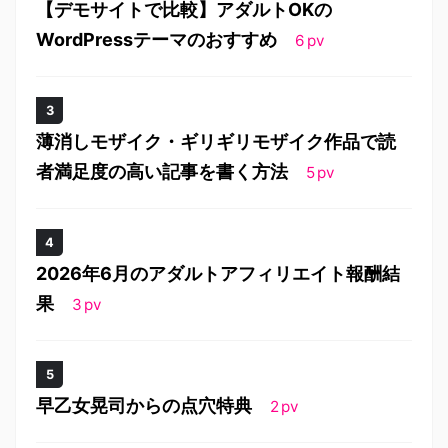
【デモサイトで比較】アダルトOKの
WordPressテーマのおすすめ
6
pv
薄消しモザイク・ギリギリモザイク作品で読
者満足度の高い記事を書く方法
5
pv
2026年6月のアダルトアフィリエイト報酬結
果
3
pv
早乙女晃司からの点穴特典
2
pv