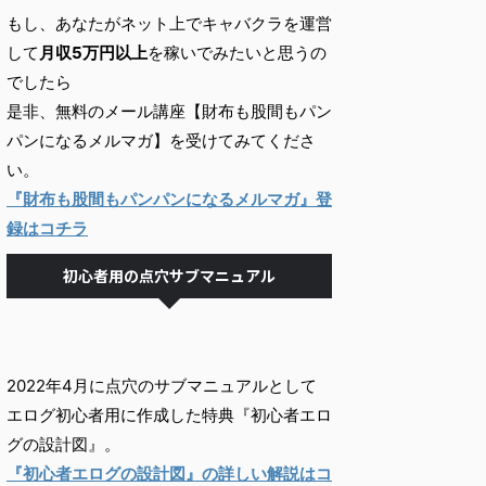
もし、あなたがネット上でキャバクラを運営
して
月収5万円以上
を稼いでみたいと思うの
でしたら
是非、無料のメール講座【財布も股間もパン
パンになるメルマガ】を受けてみてくださ
い。
『財布も股間もパンパンになるメルマガ』登
録はコチラ
初心者用の点穴サブマニュアル
2022年4月に点穴のサブマニュアルとして
エログ初心者用に作成した特典『初心者エロ
グの設計図』。
『初心者エログの設計図』の詳しい解説はコ