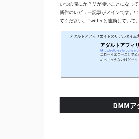
いつの間にかＰＶが凄いことになって
新作のレビュー記事がメインです。い
てください。Twitterと連動してい
アダルトアフィリエイトのリアルタイム
アダルトアフィ
https://ello-yello.com/ar
エローイエローこと早乙
めっちゃ少ないけどサイ
レビュー記事を更新し続
していきます。※最新の
ル2015年9月に新規
（アナリティクスデータは
DMM