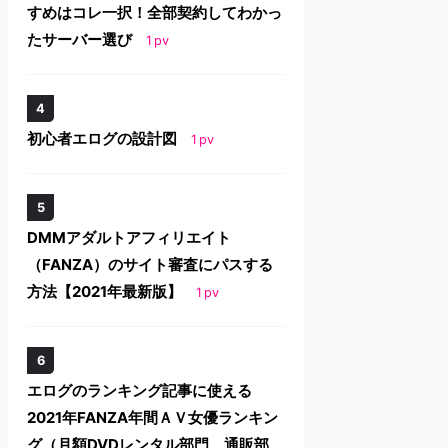
すめはコレ一択！全部契約してわかっ
たサーバー選び
1
pv
初心者エログの設計図
1
pv
DMMアダルトアフィリエイト
（FANZA）のサイト審査にパスする
方法【2021年最新版】
1
pv
エログのランキング記事に使える
2021年FANZA年間ＡＶ女優ランキン
グ（月額DVDレンタル部門、通販部