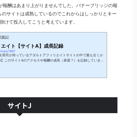
が報酬はあまり上がりませんでした。バナーブリッジの報
らのサイトは成熟しているのでこれからはしっかりとキー
掛けて投入してこうと考えています。
実践記
リエイト【サイトA】成長記録
chives/1897
女晃司が持っているアダルトアフィリエイトサイトの中で最も古くか
A】このサイトAのアクセスや報酬の成長（衰退？）を記録していきま
になるように順次更新していきます。サイトAプロフィール2015年5
トサイトとして運営スタート。（アナリティクスは2018年10月よ
使っていた中古ドメインで、アダルトアフィリエイトに鞍替えして使
ら文章をコピーして貼り付けるだけの低品質な記事だけのサイト...
サイトJ