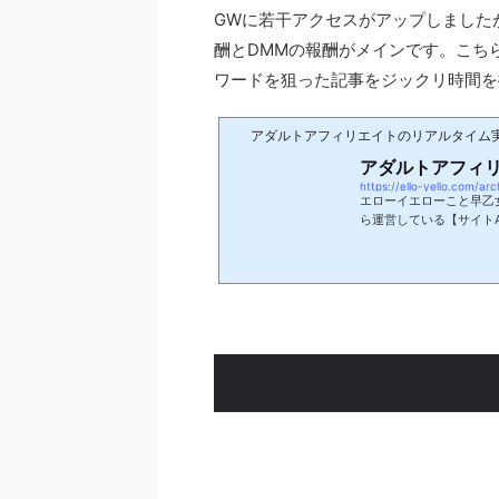
GWに若干アクセスがアップしました
酬とDMMの報酬がメインです。こち
ワードを狙った記事をジックリ時間を
アダルトアフィリエイトのリアルタイム
アダルトアフィ
https://ello-yello.com/ar
エローイエローこと早乙
ら運営している【サイト
す。※最新の情報が一番上
月にアダルトアフィリエイ
り）当初は他ジャンルで
用。初めは販売サイトか