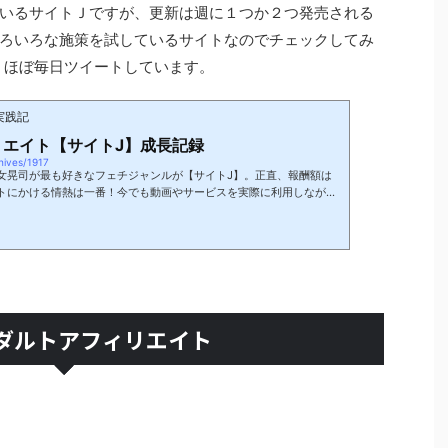
いるサイトＪですが、更新は週に１つか２つ発売される
ろいろな施策を試しているサイトなのでチェックしてみ
て、ほぼ毎日ツイートしています。
実践記
リエイト【サイトJ】成長記録
chives/1917
女晃司が最も好きなフェチジャンルが【サイトJ】。正直、報酬額は
トにかける情熱は一番！今でも動画やサービスを実際に利用しながら
けています。このサイトJのアクセスや報酬の成長（衰退？）を記録
情報が一番上になるように順次更新していきます。サイトJプロフィー
ドメインを取得してアダルトアフィリエイトサイトとして運営スタート。
2017年末より）サイトOが軌道に乗ってきたので次のサイトと...
アダルトアフィリエイト