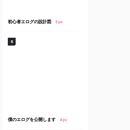
初心者エログの設計図
5
pv
僕のエログを公開します
4
pv