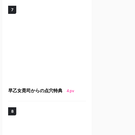
早乙女晃司からの点穴特典
4
pv