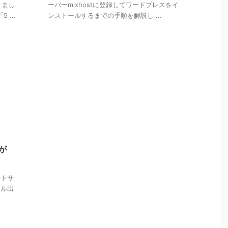
きまし
ーバーmixhostに登録してワードプレスをイ
...
ンストールするまでの手順を解説し ...
』が
ルトサ
ール出