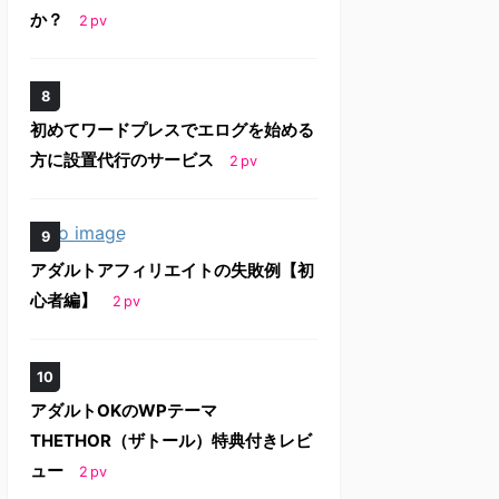
か？
2
pv
初めてワードプレスでエログを始める
方に設置代行のサービス
2
pv
アダルトアフィリエイトの失敗例【初
心者編】
2
pv
アダルトOKのWPテーマ
THETHOR（ザトール）特典付きレビ
ュー
2
pv